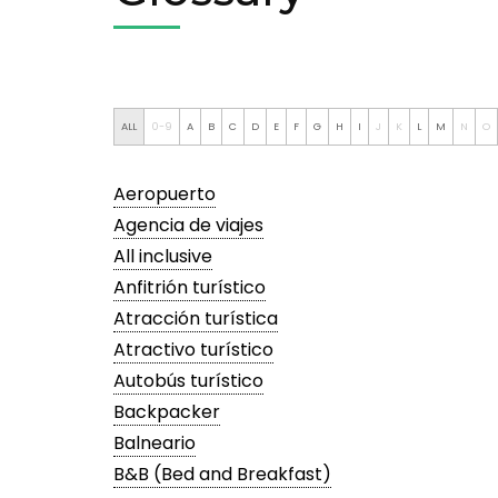
ALL
0-9
A
B
C
D
E
F
G
H
I
J
K
L
M
N
O
Aeropuerto
Agencia de viajes
All inclusive
Anfitrión turístico
Atracción turística
Atractivo turístico
Autobús turístico
Backpacker
Balneario
B&B (Bed and Breakfast)