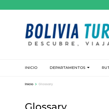
Saltar
al
contenido
(presiona
la
tecla
Intro)
INICIO
DEPARTAMENTOS
RU
>
Inicio
Glossary
Glossary