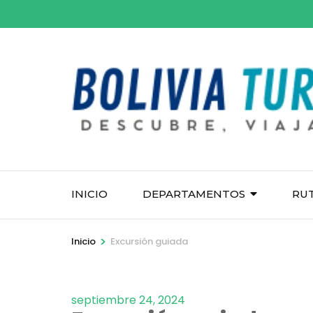
Saltar
al
contenido
(presiona
la
tecla
Intro)
INICIO
DEPARTAMENTOS
RU
>
Inicio
Excursión guiada
septiembre 24, 2024