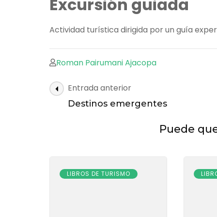
Excursión guiada
Actividad turística dirigida por un guía exper
Roman Pairumani Ajacopa
Navegación
Entrada anterior
de
Destinos emergentes
las
entradas
Puede que 
LIBROS DE TURISMO
LIBR