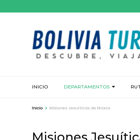
Saltar
al
contenido
(presiona
la
tecla
Intro)
INICIO
DEPARTAMENTOS
RU
>
Inicio
Misiones Jesuíticas de Moxos
Misiones Jesuíti