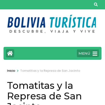
Saltar
al
contenido
(presiona
la
tecla
Intro)
MENÚ
>
Inicio
Tomatitas y la Represa de San Jacinto
Tomatitas y la
Represa de San