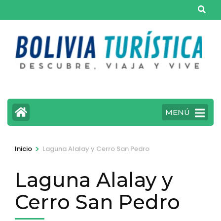
Saltar
al
contenido
(presiona
la
tecla
Intro)
MENÚ
>
Inicio
Laguna Alalay y Cerro San Pedro
Laguna Alalay y
Cerro San Pedro