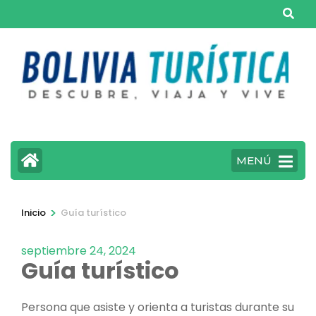
Saltar
al
contenido
(presiona
la
tecla
Intro)
MENÚ
>
Inicio
Guía turístico
septiembre 24, 2024
Guía turístico
Persona que asiste y orienta a turistas durante su