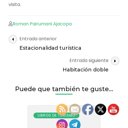
visita.
Roman Pairumani Ajacopa
Navegación
Entrada anterior
de
Estacionalidad turística
las
Entrada siguiente
entradas
Habitación doble
Puede que también te guste...
LIBROS DE TURISMO