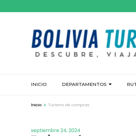
Saltar
al
contenido
(presiona
la
tecla
Intro)
INICIO
DEPARTAMENTOS
RU
>
Inicio
Turismo de compras
septiembre 24, 2024