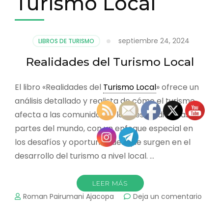
Turismo Local
septiembre 24, 2024
LIBROS DE TURISMO
Realidades del Turismo Local
El libro «Realidades del
Turismo Local
» ofrece un
análisis detallado y realista de cómo el turismo
afecta a las comunidades locales en diversas
partes del mundo, con un enfoque especial en
los desafíos y oportunidades que surgen en el
desarrollo del turismo a nivel local. …
LEER MÁS
en
Roman Pairumani Ajacopa
Deja un comentario
Reali
del