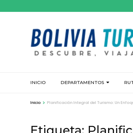
Saltar
al
contenido
(presiona
la
tecla
Intro)
INICIO
DEPARTAMENTOS
RU
>
Inicio
Planificación Integral del Turismo: Un Enfo
Etiqueta:
Planifi