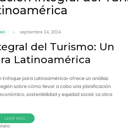
tinoamérica
septiembre 24, 2024
ISMO
tegral del Turismo: Un
ra Latinoamérica
 Un Enfoque para Latinoamérica» ofrece un análisis
región sobre cómo llevar a cabo una planificación
conómico, sostenibilidad y equidad social. La obra
LEER MÁS
en
tario