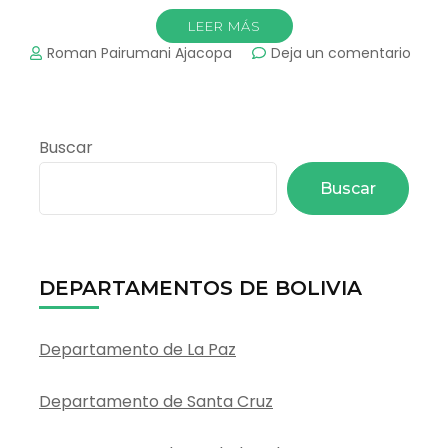
LEER MÁS
en
Roman Pairumani Ajacopa
Deja un comentario
Cóm
Desar
un
Proy
Buscar
de
Ecot
Buscar
DEPARTAMENTOS DE BOLIVIA
Departamento de La Paz
Departamento de Santa Cruz