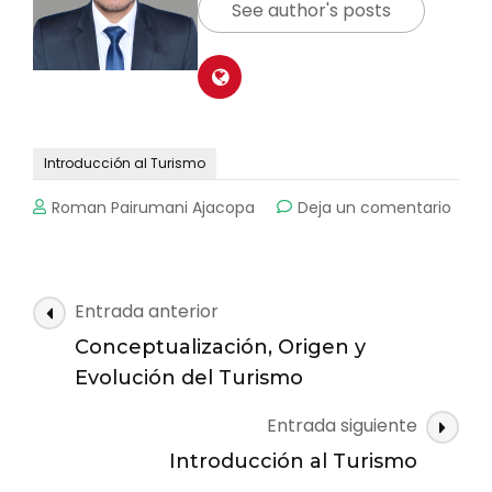
See author's posts
Introducción al Turismo
en
Roman Pairumani Ajacopa
Deja un comentario
Intro
al
Turi
Navegación
Entrada anterior
de
Conceptualización, Origen y
las
Evolución del Turismo
entradas
Entrada siguiente
Introducción al Turismo