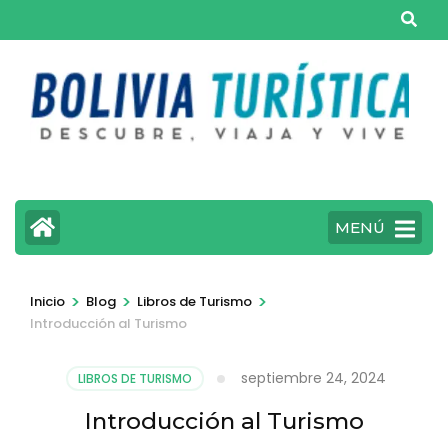
Saltar
al
contenido
(presiona
la
tecla
Intro)
MENÚ
>
>
>
Inicio
Blog
Libros de Turismo
Introducción al Turismo
septiembre 24, 2024
LIBROS DE TURISMO
Introducción al Turismo